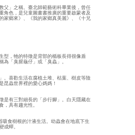
教父」之稱。臺北師範藝術科畢業後，曾任
重角色，是兒童圖畫書推廣的重要啟蒙者及
的家鄉來》、《我的家鄉真美麗》、《十兄
生型，牠的特徵是背部的楯板長得很像盾
稱為「臭腥龜仔」或「臭蟲」。
」。喜歡生活在腐植土堆、枯葉、樹皮等陰
是昆蟲世界裡的愛心媽媽！
徵是有三對細長的「步行腳」。白天隱藏在
食，具有趨光性。
吸食樹根的汁液生活。幼蟲會在地底下生
變成蟬。