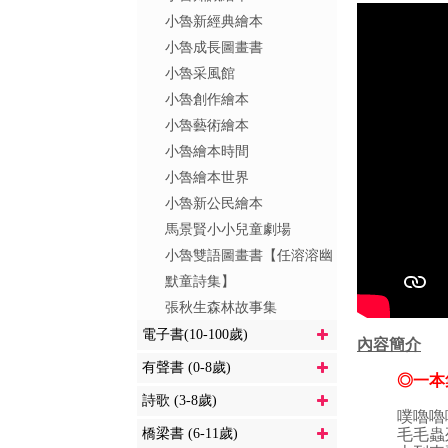
小魯新經典繪本
小魯成長圖畫書
小魯采風館
小魯創作繪本
小魯藝術繪本
小魯繪本時間
小魯繪本世界
小魯新公民繪本
馬景賢小小兒童劇場
小魯雙語圖畫書【任溶溶幽
默童詩集】
張秋生森林故事集
電子書(10-100歲)
內容簡介
有聲書 (0-8歲)
◎一本
詩歌 (3-8歲)
噗嚕嚕
橋梁書 (6-11歲)
毛毛蟲