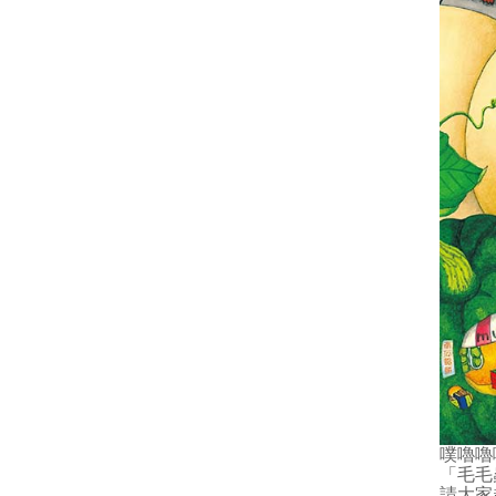
噗嚕嚕
「毛毛
請大家