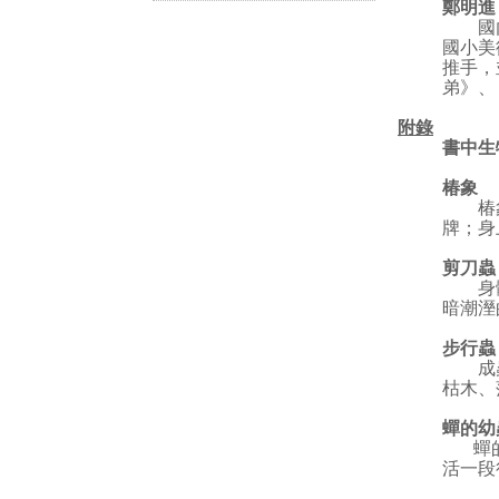
鄭明進
國內知
國小美
推手，
弟》、
附錄
書中生
椿象
椿象分
牌；身
剪刀蟲
身體扁
暗潮溼
步行蟲
成蟲體
枯木、
蟬的幼
蟬的幼
活一段