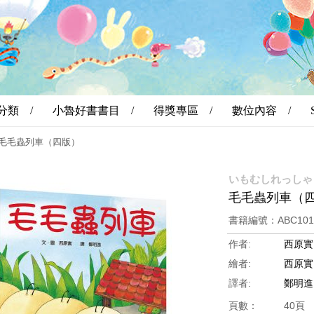
分類 /
小魯好書書目 /
得獎專區 /
數位內容 /
毛毛蟲列車（四版）
いもむしれっしゃ
毛毛蟲列車（
書籍編號：ABC10
作者:
西原實
繪者:
西原實
譯者:
鄭明進
頁數：
40頁