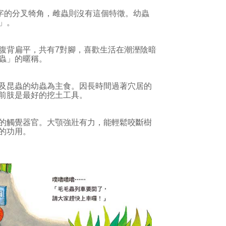
的分叉犄角，雌蟲則沒有這個特徵。幼蟲
」。
背扁平，共有7對腳，喜歡生活在潮溼陰暗
蟲」的暱稱。
及昆蟲的幼蟲為主食。因長時間過著穴居的
前肢是最好的挖土工具。
的觸覺器官。大顎強壯有力，能輕鬆咬斷樹
的功用。