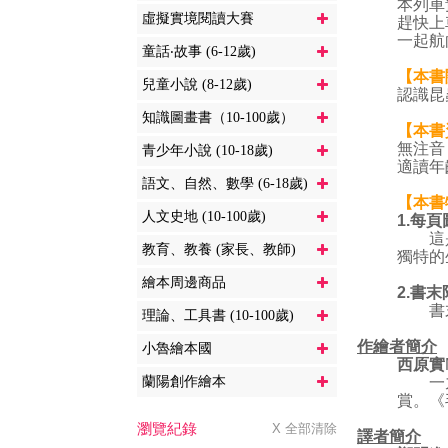
本列車
虛擬實境閱讀大賽
趕快上
一起航
童話‧故事 (6-12歲)
【本書
兒童小說 (8-12歲)
認識昆
知識圖畫書（10-100歲）
【本書
無注音
青少年小說 (10-18歲)
適讀年
語文、自然、數學 (6-18歲)
【本書
人文史地 (10-100歲)
1.每
這是一
教育、教養 (家長、教師)
獨特的
繪本周邊商品
2.書
書末收
理論、工具書 (10-100歲)
作繪者簡介
小魯繪本國
西原實
蘭陽創作繪本
一九八
賞。《
瀏覽紀錄
X 全部清除
譯者簡介