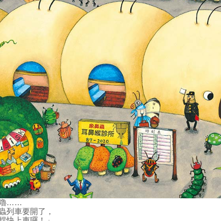
嚕……
蟲列車要開了，
趕快上車囉！」