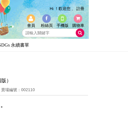
Hi ！歡迎您 ,
註冊
會員
粉絲頁
手機版
購物車
SDGs 永續書單
四版）
1
賣場編號：002110
＊