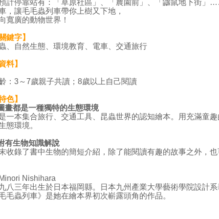
預計停靠站有：「草原社區」、「農園前」、「鼴鼠地下街」…
車，讓毛毛蟲列車帶你上樹又下地，
向寬廣的動物世界！
關鍵字】
蟲、自然生態、環境教育、電車、交通旅行
資料】
齡：3～7歲親子共讀；8歲以上自己閱讀
特色】
頁圖畫都是一種獨特的生態環境
本集合旅行、交通工具、昆蟲世界的認知繪本。用充滿童趣
生態環境。
末附有生物知識解說
錄了書中生物的簡短介紹，除了能閱讀有趣的故事之外，也
Minori Nishihara
三年出生於日本福岡縣。日本九州產業大學藝術學院設計系畢業。曾
毛毛蟲列車》是她在繪本界初次嶄露頭角的作品。