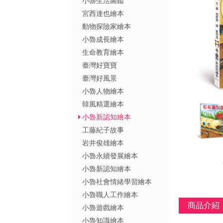
小魯生活圖鑑
宮西達也繪本
動物探險家繪本
小魯成長繪本
生命教育繪本
臺灣好寶寶
臺灣好風景
小魯人物繪本
韓風精選繪本
小魯新認知繪本
工藤紀子故事
岩井俊雄繪本
小魯永續發展繪本
小魯新認知繪本
小魯社會情緒學習繪本
小魯職人工作繪本
商品介紹
小魯遊戲繪本
小魯知識繪本