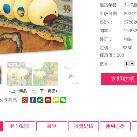
適讀年齡：
3～7
出版日期：
2024
ISBN：
97862
開本：
19.6×
裝訂：
精裝
定價：
$360
優惠
價：
288
數量：
立即結帳
分享商品：
延伸閱讀
書評
得獎紀錄
使用心得