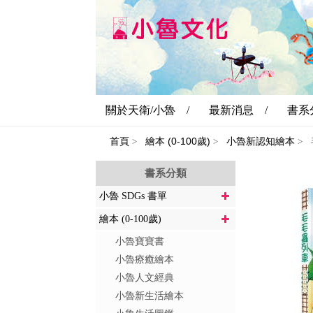
關於天衛/小魯 /
最新消息 /
書系
首頁
繪本 (0-100歲)
小魯新認知繪本
>
>
>
書系分類
小魯 SDGs 書單
繪本 (0-100歲)
小魯寶寶書
小魯療癒繪本
小魯人文經典
小魯新生活繪本