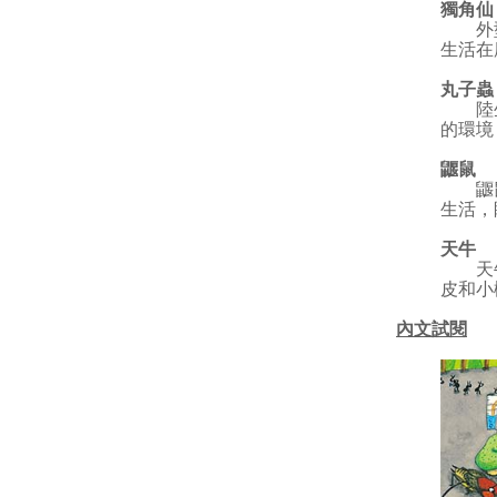
獨角仙
外型類
生活在
丸子蟲
陸生的
的環境
鼴鼠
鼴鼠有
生活，
天牛
天牛有
皮和小
內文試閱