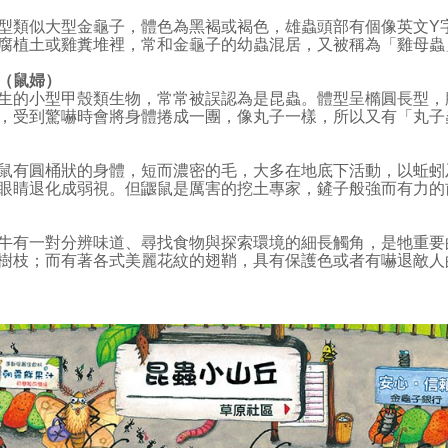
似大型金龜子，體色為黑褐或褐色，雄蟲頭部有個像英文Y字
腐植土或雞糞堆裡，常和金龜子的幼蟲混居，又被稱為「雞母蟲
（鼠婦）
小型甲殼類生物，常常被誤認為是昆蟲。體型呈橢圓長型，腹
，受到驚嚇時會將身體捲成一團，像丸子一樣，所以又有「丸子
圓桶狀的身體，短而濃密的毛，大多在地底下活動，以蚯蚓
眼睛退化成弱視。但鼴鼠是厲害的挖土專家，鏟子般強而有力的
一對分辨味道、尋找食物與探索環境的細長觸角，是牠重要
樹枝；而有著各式美麗花紋的翅鞘，具有保護色或者有嚇退敵人