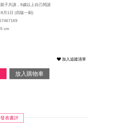
歲親子共讀，8歲以上自己閱讀
年8月1日 (四版一刷)
67467169
25 cm
加入追蹤清單
放入購物車
發表書評