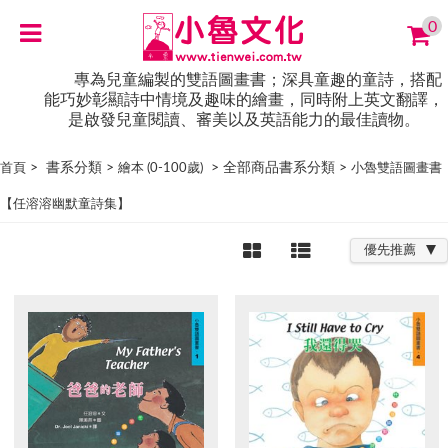
0
專為兒童編製的雙語圖畫書；深具童趣的童詩，搭配
能巧妙彰顯詩中情境及趣味的繪畫，同時附上英文翻譯，
是啟發兒童閱讀、審美以及英語能力的最佳讀物。
> 書系分類 >
> 全部商品書系分類 >
首頁
繪本 (0-100歲)
小魯雙語圖畫書
【任溶溶幽默童詩集】
優先推薦