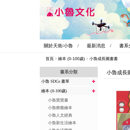
關於天衛/小魯 /
最新消息 /
書系
首頁
繪本 (0-100歲)
小魯成長圖畫書
>
>
書系分類
小魯成長
小魯 SDGs 書單
繪本 (0-100歲)
小魯寶寶書
小魯療癒繪本
小魯人文經典
小魯新生活繪本