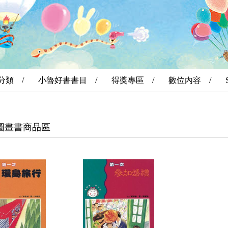
分類 /
小魯好書書目 /
得獎專區 /
數位內容 /
圖畫書商品區