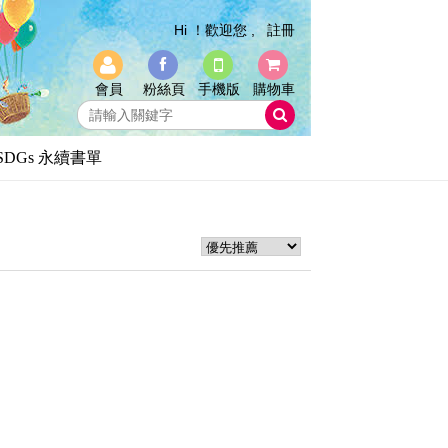
Hi ！歡迎您 ,
註冊
會員
粉絲頁
手機版
購物車
SDGs 永續書單