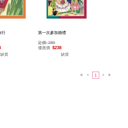
旅行
第一次參加婚禮
定價: 280
8
$238
優惠價:
缺貨
缺貨
1