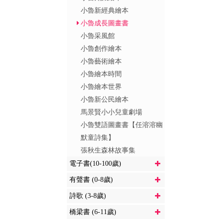
小魯新經典繪本
小魯成長圖畫書
小魯采風館
小魯創作繪本
小魯藝術繪本
小魯繪本時間
小魯繪本世界
小魯新公民繪本
馬景賢小小兒童劇場
小魯雙語圖畫書【任溶溶幽
默童詩集】
張秋生森林故事集
電子書(10-100歲)
有聲書 (0-8歲)
詩歌 (3-8歲)
橋梁書 (6-11歲)