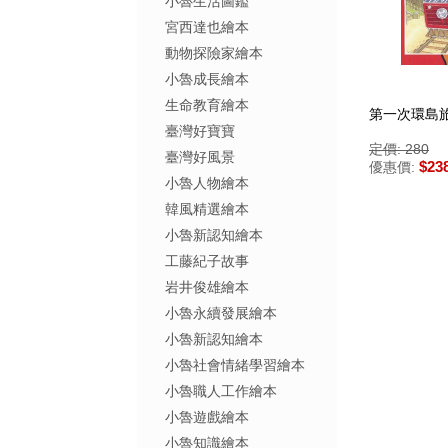
小魯生活圖鑑
宮西達也繪本
動物探險家繪本
小魯成長繪本
生命教育繪本
第一次環島
臺灣好寶寶
定價: 280
臺灣好風景
$23
優惠價:
小魯人物繪本
韓風精選繪本
小魯新認知繪本
工藤紀子故事
岩井俊雄繪本
小魯永續發展繪本
小魯新認知繪本
小魯社會情緒學習繪本
小魯職人工作繪本
小魯遊戲繪本
小魯知識繪本