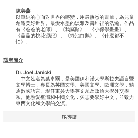
陳美燕
以單純的心面對世界的轉變，用最熟悉的畫筆，為兒童
創造美好世界。最愛水墨的淡雅及書堆裡的浩瀚。作品
有《爸爸的老師》、《我屬豬》、《小保學畫畫》、
《晶晶的桃花源記》、《綠池白鵝》、《什麼都不
怕》。
譯者簡介
Dr. Joel Janicki
中文姓名為葉卓爾，是美國伊利諾大學斯拉夫語言暨
文學博士，專長為英國文學、美國文學、歐洲文學，精
通數國語言。現任東吳大學英文系及政治大學外交學
系。他熱愛臺灣和中國文化，矢志要學好中文，並致力
東西文化和文學的交流。
序/導讀