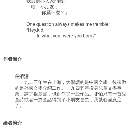
我最擔心人家問我：
「喂，小朋友，
你屬什麼？」
One question always makes me trembl­­­e:
”Hey,kid,
in what year were you born?”
作者簡介
任溶溶
一九二三年生在上海，大學讀的是中國文學，後來做
的是外國文學介紹工作。一九四五年投身兒童文學事
業，譯了很多書，也創作了一些作品。哪怕只有一首兒
童詩或者一篇童話得到了小朋友喜歡，我就心滿意足
了。
繪者簡介