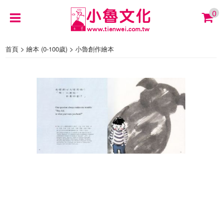
0
>
>
首頁
繪本 (0-100歲)
小魯創作繪本