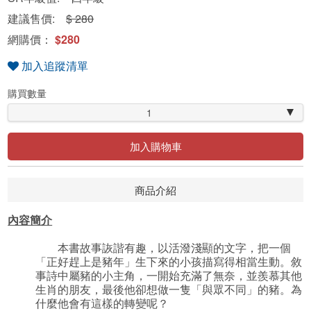
建議售價:
$ 280
網購價：
$280
加入追蹤清單
購買數量
1
加入購物車
商品介紹
內容簡介
本書故事詼諧有趣，以活潑淺顯的文字，把一個
「正好趕上是豬年」生下來的小孩描寫得相當生動。敘
事詩中屬豬的小主角，一開始充滿了無奈，並羨慕其他
生肖的朋友，最後他卻想做一隻「與眾不同」的豬。為
什麼他會有這樣的轉變呢？