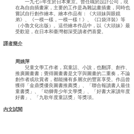
一九七○年生於日本東京。曾任職於設計公司，現
在為自由插畫家，主要的工作是為雜誌畫插畫，同時也
嘗試自行創作繪本。繪本作品有：《大頭妹與眼鏡
弟》、《一模一樣，一模一樣！》、《口袋洋裝》等
（小魯文化出版）。這些繪本作品中，以《大頭妹》最
受歡迎，在日本和臺灣都深受讀者們喜愛。
譯者簡介
周姚萍
兒童文學工作者，寫童話、小說，也翻譯、創作、
推廣圖畫書；覺得圖畫書是文字與圖畫的二重奏，不論
創作者或欣賞者，都能擁有多層次的豐富享受。作品曾
獲得「金鼎獎優良圖書推薦獎」、「聯合報讀書人最佳
童書獎」、「幼獅青少年文學獎」、「好書大家讀年度
好書」、「九歌年度童話獎」等獎項。
內文試閱