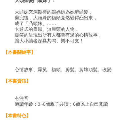
大頭妹變凸頭妹了！
大頭妹充滿期待的讓媽媽為她剪頭髮，
剪完後，大頭妹的額頭竟然變得凸出來，
成了「凸頭妹」……
卡通式的畫風、無厘頭的人物，
爆笑的呈現出所有人都曾有過的心情故事，
讓大小讀者深具共鳴、樂不可支！
【本書關鍵字】
心情故事、爆笑、額頭、剪髮、剪壞頭髮、改變
【本書資訊】
有注音
適讀年齡：3~6歲親子共讀；6歲以上自己閱讀
【本書特色】