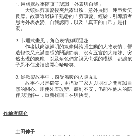
1. 用幽默故事陪孩子認識「外表與自我」
大頭妹剪頭髮後突然露出臉，意外展開一連串爆笑
反應。故事透過孩子熟悉的「剪頭髮」經驗，引導讀者
思考外表改變、自我認同，以及「真正的自己」是什
麼。
2. 卡通式畫風，角色表情鮮明逗趣
作者以簡潔鮮明的線條與誇張生動的人物表情，營
造輕快又充滿喜感的閱讀節奏。沒有五官的大頭妹、突
然出現的臉龐，以及角色們驚訝又慌張的模樣，都讓孩
子忍不住邊讀邊開心哈哈笑。
3. 從歡樂故事中，感受溫暖的人際互動
故事不只是搞笑，更描寫了家人與朋友之間真誠自
然的關心。即使外表改變、感到不安，仍能在他人的陪
伴與理解中，重新找回自在與快樂。
作繪者簡介
土田伸子