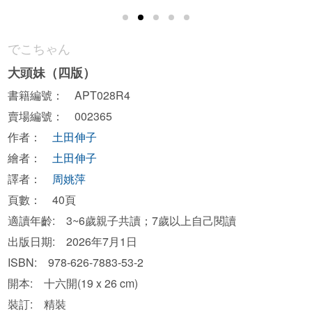
でこちゃん
大頭妹（四版）
書籍編號： APT028R4
賣場編號： 002365
作者：
土田伸子
繪者：
土田伸子
譯者：
周姚萍
頁數： 40頁
適讀年齡: 3~6歲親子共讀；7歲以上自己閱讀
出版日期: 2026年7月1日
ISBN: 978-626-7883-53-2
開本: 十六開(19 x 26 cm)
裝訂: 精裝