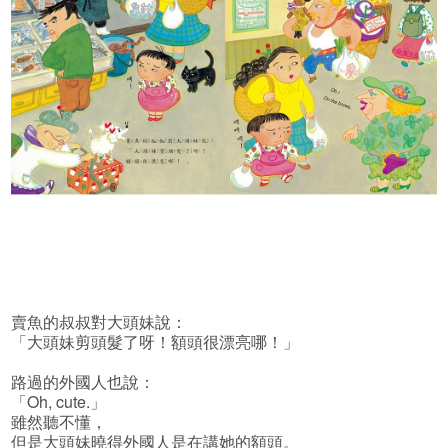
賣魚的叔叔對大頭妹說：
「大頭妹剪頭髮了呀！額頭很漂亮哪！」
路過的外國人也說：
「Oh, cute.」
雖然聽不懂，
但是大頭妹曉得外國人是在講她的額頭。