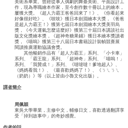
美術系畢業。曾經從事人偶劇的舞臺美術、平面設計工
作，現為專職繪本作家，至今創作數十冊以上的繪本，
屢獲大獎。《超人力霸王爸爸回來了！》、《你看起來
好像很好吃》、《吱吱》獲日本劍淵繪本大獎，《爸爸
是超人力霸王！》獲第七屆日本劍淵繪本大獎美羽烏
獎，《今天運氣怎麼這麼好》獲第三十屆日本講談社出
版文化獎繪本獎，《超神奇糖果鋪》獲日本繪本獎讀者
獎，《喵嗚》獲第三十八屆日本書籍設計裝幀競賽展
閱讀推廣運動協議會獎。
其他暢銷作品有「超人力霸王」系列、「小卡車」
系列、「霸王龍」系列、「超神奇」系列、「喵嗚！」
系列、「我贊成！」系列、《噠噠噠！爹地超人》、
《媽媽看我！》、《最喜歡媽媽了！》、《ㄋㄟㄋㄟ
（奶奶）》等（以上皆由小魯文化出版）。
譯者簡介
周佩穎
東吳大學畢業，主修中文，輔修日文，喜歡透過翻譯享
受「掉到故事中」的奇妙感覺。
作者的話