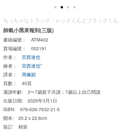
ちっちゃなトラック：レッドくんとブラックくん
帥氣小黑來報到(三版)
書籍編號： ATM402
賣場編號： 002191
作者：
宮西達也
繪者：
宮西達也*
譯者：
周佩穎
頁數： 40頁
適讀年齡: 3〜7歲親子共讀；7歲以上自己閱讀
出版日期: 2025年3月1日
ISBN: 978-626-7632-21-5
開本: 20.2 x 22.6cm
裝訂: 精裝