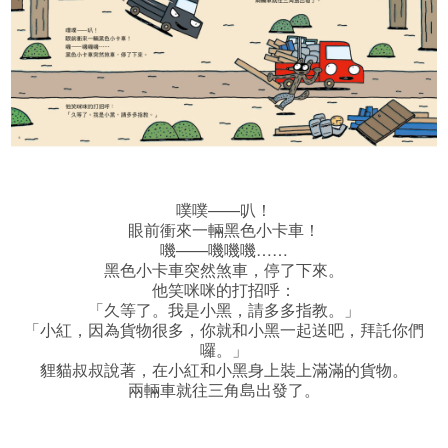
噗噗——叭！
眼前衝來一輛黑色小卡車！
嘰——嘰嘰嘰……
黑色小卡車突然煞車，停了下來。
他笑咪咪的打招呼：
「久等了。我是小黑，請多多指教。」
「小紅，因為貨物很多，你就和小黑一起送吧，拜託你們
囉。」
貍貓叔叔說著，在小紅和小黑身上裝上滿滿的貨物。
兩輛車就往三角島出發了。