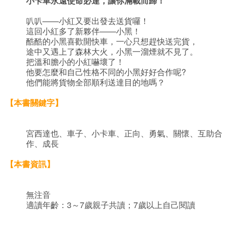
小卡車永遠使命必達，讓你滿載而歸！
叭叭——小紅又要出發去送貨囉！
這回小紅多了新夥伴——小黑！
酷酷的小黑喜歡開快車，一心只想趕快送完貨，
途中又遇上了森林大火，小黑一溜煙就不見了。
把溫和膽小的小紅嚇壞了！
他要怎麼和自己性格不同的小黑好好合作呢?
他們能將貨物全部順利送達目的地嗎？
【本書關鍵字】
宮西達也、車子、小卡車、正向、勇氣、關懷、互助合
作、成長
【本書資訊】
無注音
適讀年齡：3～7歲親子共讀；7歲以上自己閱讀