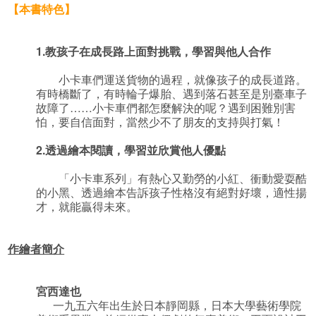
【本書特色】
1.
教孩子在成長路上面對挑戰，學習與他人合作
小卡車們運送貨物的過程，就像孩子的成長道路。
有時橋斷了，有時輪子爆胎、遇到落石甚至是別臺車子
故障了……小卡車們都怎麼解決的呢？遇到困難別害
怕，要自信面對，當然少不了朋友的支持與打氣！
2.
透過繪本閱讀，學習並欣賞他人優點
「小卡車系列」有熱心又勤勞的小紅、衝動愛耍酷
的小黑、透過繪本告訴孩子性格沒有絕對好壞，適性揚
才，就能贏得未來。
作繪者簡介
宮西達也
一九五六年出生於日本靜岡縣，日本大學藝術學院