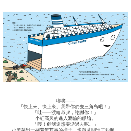
嘟噗——
「快上來、快上來。我帶你們去三角島吧！」
「哇——渡輪叔叔，謝謝你！」
小紅高興的進入渡輪的船艙。
「哼！虧我還想要游過去呢。」
小黑裝出一副若無其事的樣子，也跟著開進了船艙。