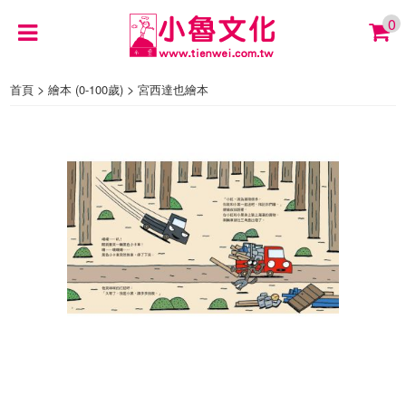
0
>
>
首頁
繪本 (0-100歲)
宮西達也繪本