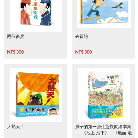
兩個衛兵
去冒險
NT$ 300
NT$ 300
大熱天！
孩子的第一套生態觀察繪本集
——《池上 池下》、《地面 地