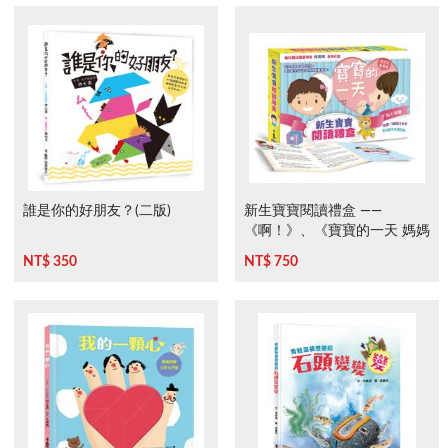
誰是你的好朋友？(二版)
新生寶寶閱讀禮盒 ——
《啊！》、《寶寶的一天 媽媽
的一天》
NT$ 350
NT$ 750