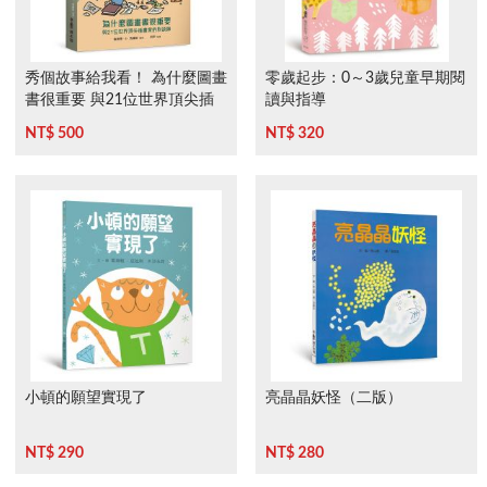
秀個故事給我看！ 為什麼圖畫
零歲起步：0～3歲兒童早期閱
書很重要 與21位世界頂尖插
讀與指導
畫家的對談錄
NT$ 500
NT$ 320
小頓的願望實現了
亮晶晶妖怪（二版）
NT$ 290
NT$ 280