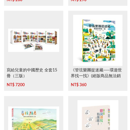
寫給兒童的中國歷史 全套15
《管弦樂團捉迷藏──環遊世
冊（三版）
界找一找》(絕版商品無法銷
售)
NT$ 7200
NT$ 360