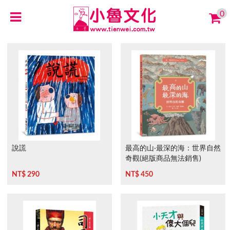
0
說謊
最高的山‧最深的海：世界自然
奇觀(絕版商品無法銷售)
NT$ 290
NT$ 450