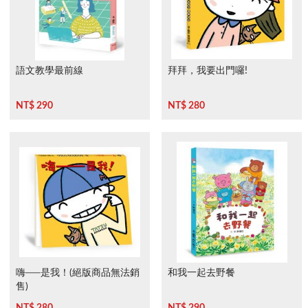
語文教學最前線
拜拜，我要出門囉!
NT$ 290
NT$ 280
嗨──是我！(絕版商品無法銷
和我一起去野餐
售)
NT$ 280
NT$ 290