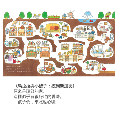
《
烏拉拉與小鏟子：挖到新朋友
》
原來是鼴鼠的家。
這裡似乎有很好吃的香味。
「孩子們，來吃點心囉
──
」