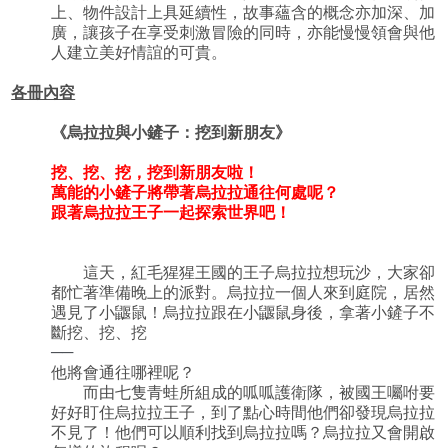
上、物件設計上具延續性，故事蘊含的概念亦加深、加
廣，讓孩子在享受刺激冒險的同時，亦能慢慢領會與他
人建立美好情誼的可貴。
各冊內容
《
烏拉拉與小鏟子：挖到新朋友
》
挖、挖、挖，挖到新朋友啦！
萬能的小鏟子將帶著烏拉拉通往何處呢？
跟著烏拉拉王子一起探索世界吧！
這天，紅毛猩猩王國的王子烏拉拉想玩沙，大家卻
都忙著準備晚上的派對。烏拉拉一個人來到庭院，居然
遇見了小鼴鼠！烏拉拉跟在小鼴鼠身後，拿著小鏟子不
斷挖、挖、挖
──
他將會通往哪裡呢？
而由七隻青蛙所組成的呱呱護衛隊，被國王囑咐要
好好盯住烏拉拉王子，到了點心時間他們卻發現烏拉拉
不見了！他們可以順利找到烏拉拉嗎？烏拉拉又會開啟