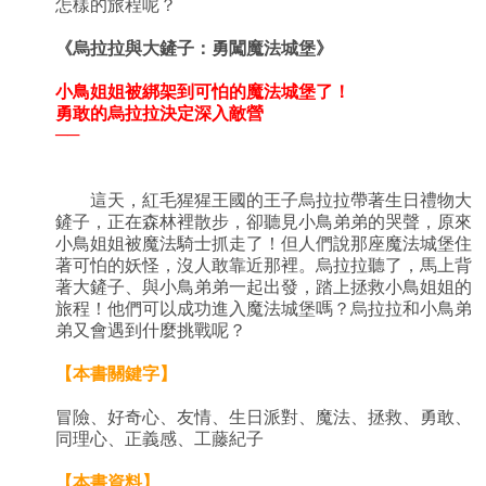
怎樣的旅程呢？
《
烏拉拉與大鏟子：勇闖魔法城堡
》
小鳥姐姐被綁架到可怕的魔法城堡了！
勇敢的烏拉拉決定深入敵營
──
這天，紅毛猩猩王國的王子烏拉拉帶著生日禮物大
鏟子，正在森林裡散步，卻聽見小鳥弟弟的哭聲，原來
小鳥姐姐被魔法騎士抓走了！但人們說那座魔法城堡住
著可怕的妖怪，沒人敢靠近那裡。烏拉拉聽了，馬上背
著大鏟子、與小鳥弟弟一起出發，踏上拯救小鳥姐姐的
旅程！他們可以成功進入魔法城堡嗎？烏拉拉和小鳥弟
弟又會遇到什麼挑戰呢？
【本書關鍵字】
冒險、好奇心、友情、生日派對、魔法、拯救、勇敢、
同理心、正義感、工藤紀子
【本書資料】