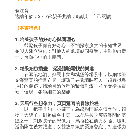
有注音
適讀年齡：3～7歲親子共讀；8歲以上自己閱讀
【本書特色】
1.
培養孩子的好奇心與同理心
鼓勵孩子保有好奇心，不怕探索廣大的未知世界，
並與人建立連結；對他人的處境感同身受，主動伸出援
手，發揮心中的正義感。
2.
精采細緻插畫
，
沉浸體驗尋找的樂趣
在鼴鼠地洞、熱鬧市集和城堡等場景中，以細緻並
充滿驚喜的插畫布局，讓孩子在閱讀時可以一起尋找烏
拉拉的蹤跡，體驗冒險旅程的緊張刺激，並享受從插畫
裡「發現」各種細節的樂趣。
3.
天馬行空想像力
，
頁頁驚喜的冒險旅程
以一把平凡的「小鏟子」為起點開展友情之旅，禮
物「大鏟子」則延續至下集，成為烏拉拉突破難關的關
鍵之一，刺激孩子的想像力；烏拉拉在前方探險、呱呱
護衛隊在後方跟進，以雙故事線的緊湊交織，打造張力