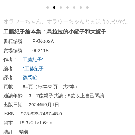
オラウーちゃん、オラウーちゃんとまほうのやかた
工藤紀子繪本集：烏拉拉的小鏟子和大鏟子
書籍編號： PKN002A
賣場編號： 002118
作者：
工藤紀子*
繪者：
*工藤紀子
譯者：
劉禹暄
頁數： 64頁（每本32頁，共2本）
適讀年齡: 3～7歲親子共讀；8歲以上自己閱讀
出版日期: 2024年9月1日
ISBN: 978-626-7467-48-0
開本: 18.3×21×1.6cm
裝訂: 精裝