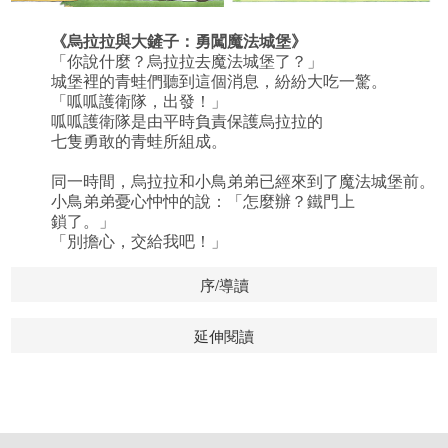
《
烏拉拉與大鏟子：勇闖魔法城堡
》
「你說什麼？烏拉拉去魔法城堡了？」
城堡裡的青蛙們聽到這個消息，紛紛大吃一驚。
「呱呱護衛隊，出發！」
呱呱護衛隊是由平時負責保護烏拉拉的
七隻勇敢的青蛙所組成。
同一時間，烏拉拉和小鳥弟弟已經來到了魔法城堡前。
小鳥弟弟憂心忡忡的說：「怎麼辦？鐵門上
鎖了。」
「別擔心，交給我吧！」
序/導讀
延伸閱讀