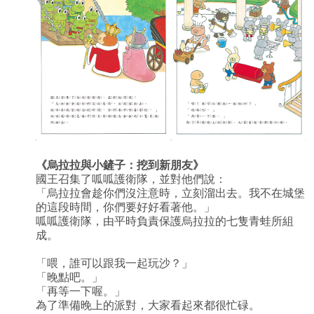
《
烏拉拉與小鏟子：挖到新朋友
》
國王召集了呱呱護衛隊，並對他們說：
「烏拉拉會趁你們沒注意時，立刻溜出去。我不在城堡
的這段時間，你們要好好看著他。」
呱呱護衛隊，由平時負責保護烏拉拉的七隻青蛙所組
成。
「喂，誰可以跟我一起玩沙？」
「晚點吧。」
「再等一下喔。」
為了準備晚上的派對，大家看起來都很忙碌。