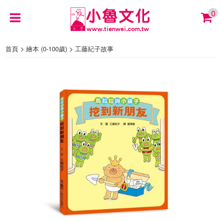
0
>
>
首頁
繪本 (0-100歲)
工藤紀子故事