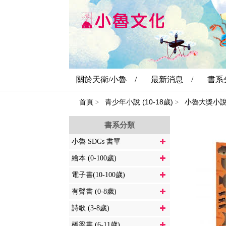
關於天衛/小魯 /
最新消息 /
書系
首頁
青少年小說 (10-18歲)
小魯大獎小
>
>
書系分類
小魯 SDGs 書單
繪本 (0-100歲)
電子書(10-100歲)
有聲書 (0-8歲)
詩歌 (3-8歲)
橋梁書 (6-11歲)