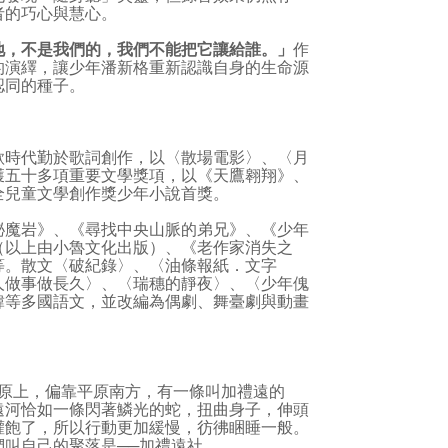
者的巧心與慧心。
地，不是我們的，我們不能把它讓給誰。」
作
的演繹，讓少年潘新格重新認識自身的生命源
認同的種子。
時代勤於歌詞創作，以〈散場電影〉、〈月
獲五十多項重要文學獎項，以《天鷹翱翔》、
全兒童文學創作獎少年小說首獎。
魔岩》、《尋找中央山脈的弟兄》、《少年
（以上由小魯文化出版）、《老作家消失之
等。散文〈破紀錄〉、〈油條報紙．文字
人做事做長久〉、〈瑞穗的靜夜〉、〈少年傀
韓等多國語文，並改編為偶劇、舞臺劇與動畫
原上，偏靠平原南方，有一條叫加禮遠的
遠河恰如一條閃著鱗光的蛇，扭曲身子，伸頭
灌飽了，所以行動更加緩慢，彷彿睏睡一般。
叫自己的聚落是──加禮遠社。