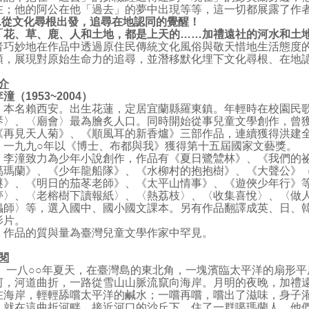
在；他的阿公在他「過去」的夢中出現等等，這一切都展露了作
.
從文化尋根出發，追尋在地認同的覺醒！
「花、草、鹿、人和土地，都是上天的……加禮遠社的河水和土
者巧妙地在作品中透過原住民傳統文化風俗與敬天惜地生活態度
頭，展現對原始生命力的追尋，並潛移默化埋下文化尋根、在地
介
李潼（1953~2004）
本名賴西安。出生花蓮，定居宜蘭縣羅東鎮。年輕時在校園民歌
琴〉、〈廟會〉最為膾炙人口。同時開始從事兒童文學創作，曾
《再見天人菊》、《順風耳的新香爐》三部作品，連續獲得洪建
一九九○年以《博士、布都與我》獲得第十五屆國家文藝獎。
李潼致力為少年小說創作，作品有《夏日鷺鷥林》、《我們的祕
噶瑪蘭》、《少年龍船隊》、《水柳村的抱抱樹》、《大聲公》
謎》、《明日的茄苳老師》、《太平山情事》、《遊俠少年行》
夢〉、〈老榕樹下讀報紙〉、〈熱荔枝〉、〈收集喜悅〉、〈做
儡師〉等，選入國中、國小國文課本。另有作品翻譯成英、日、
影片。
作品的質與量為臺灣兒童文學作家中罕見。
閱
一八○○年夏天，在臺灣島的東北角，一塊濱臨太平洋的扇形平
河，河道曲折，一路從雪山山脈流竄向海岸。月明的夜晚，加禮
在海岸，輕輕舔嚐太平洋的鹹水；一嚐再嚐，嚐出了滋味，身子
就在這曲折河畔，接近河口的沙丘下，住了一群噶瑪蘭人，他們