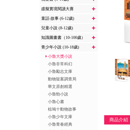
虛擬實境閱讀大賽
童話‧故事 (6-12歲)
兒童小說 (8-12歲)
知識圖畫書（10-100歲）
青少年小說 (10-18歲)
小魯大獎小說
小魯非常科幻
小魯勵志文庫
動物疑案調查局
華文原創精選
小魯勁小說
小魯心書
椋鳩十動物故事
小魯少年文庫
商品介紹
小魯青春經典