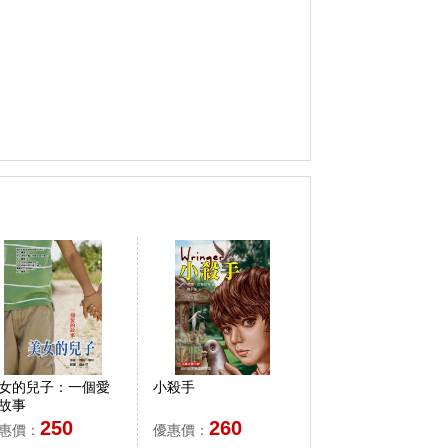
女的兒子：一個愛
小殺手
故事
250
260
惠價：
優惠價：