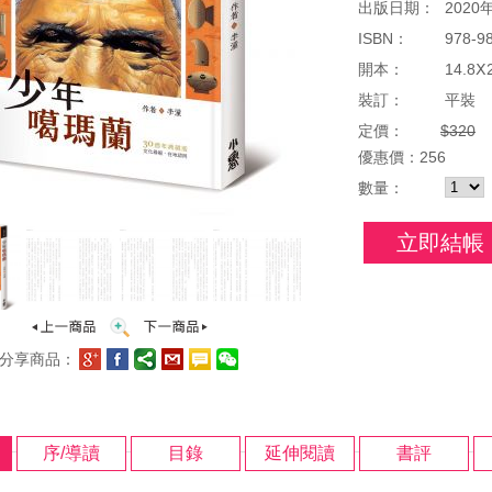
出版日期：
2020
ISBN：
978-9
開本：
14.8Ⅹ
裝訂：
平裝
定價：
$320
優惠
價：
256
數量：
立即結帳
分享商品：
序/導讀
目錄
延伸閱讀
書評