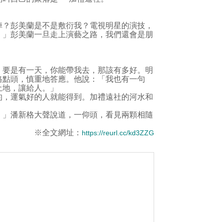
？彭美蘭是不是敷衍我？電視明星的演技，
！」彭美蘭一旦走上演藝之路，我們還會是朋
要是有一天，你能帶我去，那該有多好。明
格點頭，慎重地答應。他說：「我也有一句
土地，讓給人。」
，運氣好的人就能得到。加禮遠社的河水和
」潘新格大聲說道，一仰頭，看見兩顆相隨
※全文網址：
https://reurl.cc/kd3ZZG