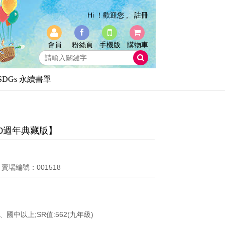
Hi ！歡迎您 ,
註冊
會員
粉絲頁
手機版
購物車
SDGs 永續書單
0週年典藏版】
8
賣場編號：001518
、國中以上;SR值:562(九年級)