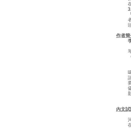
3
作者簡
內文試