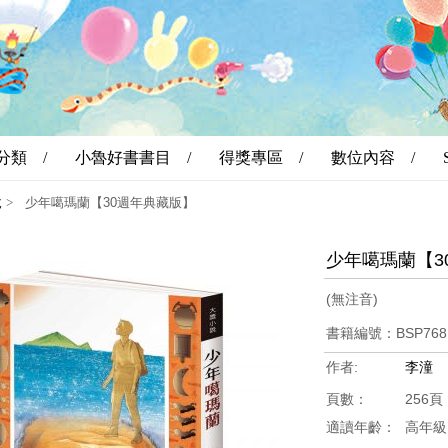
分類 /
小魯好書書目 /
得獎專區 /
數位內容 /
說
>
少年噶瑪蘭【30週年典藏版】
少年噶瑪蘭【3
(無注音)
書籍編號：BSP76
作者:
李潼
頁數：
256頁
適讀年齡：
高年級