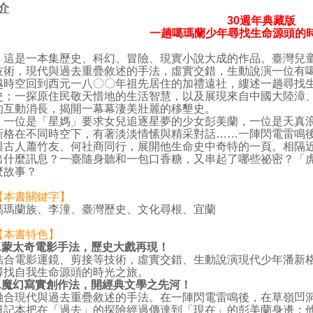
介
30
週年典藏版
一趟噶瑪蘭少年尋找生命源頭的
這是一本集歷史、科幻、冒險、現實小說大成的作品。臺灣兒童
技術，現代與過去重疊敘述的手法，虛實交錯，生動說演一位有
越時空回到西元一八〇〇年祖先居住的加禮遠社，縷述一趟尋找
史；一探原住民敬天惜地的生活智慧，以及展現來自中國大陸漳
的互動消長，揭開一幕幕淒美壯麗的移墾史。
一位是「星媽」要求女兒追逐星夢的少女彭美蘭，一位是天真浪
新格在不同時空下，有著淡淡情愫與精采對話……一陣閃電雷鳴
與古人蕭竹友、何社商同行，展開他生命史中奇特的一頁。相隔
出什麼訊息？一臺隨身聽和一包口香糖，又串起了哪些祕密？「
麼故事？
【本書關鍵字】
噶瑪蘭族、李潼、臺灣歷史、文化尋根、宜蘭
【本書特色】
.
蒙太奇電影手法，歷史大戲再現！
結合電影運鏡、剪接等技術，虛實交錯、生動說演現代少年潘新
尋找自我生命源頭的時光之旅。
.
魔幻寫實創作法，開經典文學之先河！
融合現代與過去重疊敘述的手法。在一陣閃電雷鳴後，在草嶺凹
日記本把在「過去」的探險經過傳達到「現在」的彭美蘭身邊；