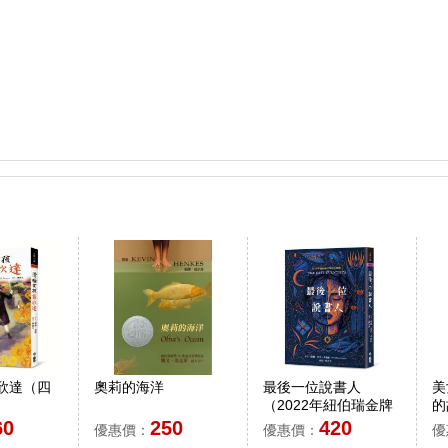
欣達（四
奧莉的海洋
最後一位說書人
美
（2022年紐伯瑞金牌
的
獎）
60
250
420
優惠價：
優惠價：
優