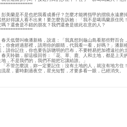
********************
彭美蘭是不是也把我看成番仔？怎麼才能將指甲的摺痕永遠磨掉
當然好得讓人看不出來！要怎麼告訴她：「我不是噶瑪蘭原住民
友嗎？還會是不錯的朋友？我們還會是彼此在意的人？
********************
春天低聲叫喚潘新格，說道：「我真想到龜山島看那些野百合，
天，你會經過那裡，請用你的眼睛，代我看一看，好嗎？」潘新
話，請你記住，你也要告訴聰明的巴布，不要輕易把加禮遠社的
春天聆聽，卻這樣回答：「花、草、鹿、人和土地，都是上天的
土地，不是我們的，我們不能把它讓給誰。」
「不管怎麼說，妳一定要記住：沒有土地的人，就沒有地方住！
的流星，霎時劃過夜空，星光短暫，才要多看一眼，已經消失。