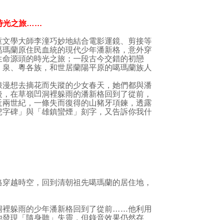
時光之旅……
文學大師李潼巧妙地結合電影運鏡、剪接等
噶瑪蘭原住民血統的現代少年潘新格，意外穿
生命源頭的時光之旅；一段古今交錯的初戀
、泉、粵各族，和世居蘭陽平原的噶瑪蘭族人
漫想去摘花而失蹤的少女春天，她們都與潘
後，在草嶺凹洞裡躲雨的潘新格回到了從前，
近兩世紀，一條失而復得的山豬牙項鍊，透露
虎字碑」與「雄鎮蠻煙」刻字，又告訴你我什
格穿越時空，回到清朝祖先噶瑪蘭的居住地，
洞裡躲雨的少年潘新格回到了從前……他利用
他發現「隨身聽」失靈，但錄音效果仍然存