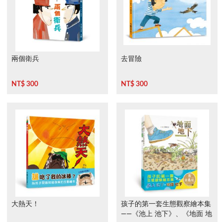
兩個衛兵
去冒險
NT$ 300
NT$ 300
大熱天！
孩子的第一套生態觀察繪本集
——《池上 池下》、《地面 地