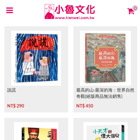
0
說謊
最高的山‧最深的海：世界自然
奇觀(絕版商品無法銷售)
NT$ 290
NT$ 450