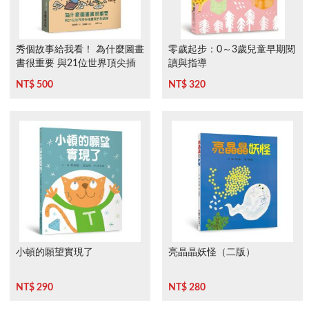
秀個故事給我看！ 為什麼圖畫
零歲起步：0～3歲兒童早期閱
書很重要 與21位世界頂尖插
讀與指導
畫家的對談錄
NT$ 500
NT$ 320
小頓的願望實現了
亮晶晶妖怪（二版）
NT$ 290
NT$ 280