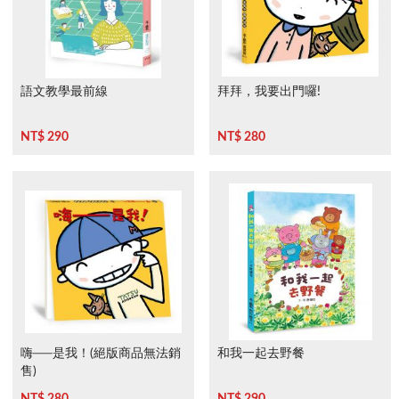
語文教學最前線
拜拜，我要出門囉!
NT$ 290
NT$ 280
嗨──是我！(絕版商品無法銷
和我一起去野餐
售)
NT$ 280
NT$ 290