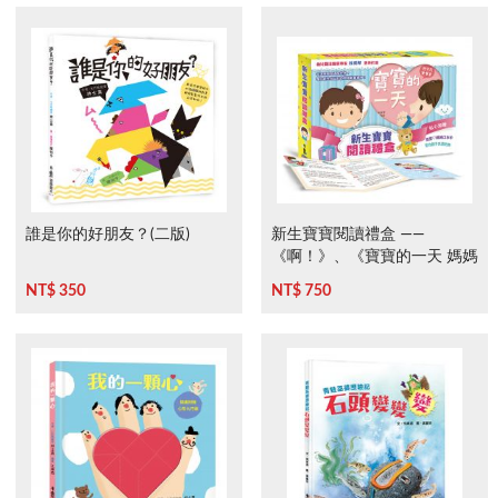
誰是你的好朋友？(二版)
新生寶寶閱讀禮盒 ——
《啊！》、《寶寶的一天 媽媽
的一天》
NT$ 350
NT$ 750