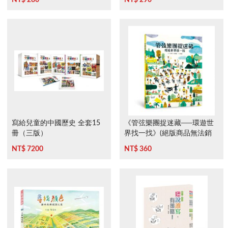
寫給兒童的中國歷史 全套15
《管弦樂團捉迷藏──環遊世
冊（三版）
界找一找》(絕版商品無法銷
售)
NT$ 7200
NT$ 360