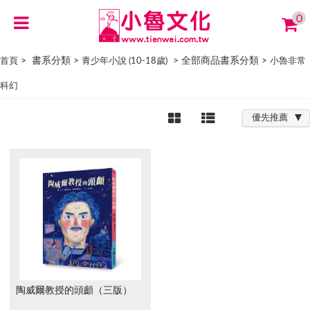
0
> 書系分類 >
> 全部商品書系分類 >
首頁
青少年小說 (10-18歲)
小魯非常
科幻
優先推薦
陶威爾教授的頭顱（三版）