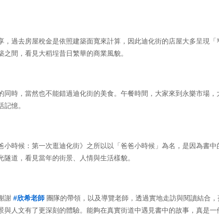
享，過去房屋稅金是依照建築面寬來計算，因此迪化街的店屋大多呈現「
築之間，看見大稻埕昔日繁華的商業風貌。
的同時，當然也不能錯過迪化街的美食。午餐時間，大家來到永樂市場，
活記憶。
爸小時候：第一次逛迪化街》之所以以「爸爸小時候」為名，是因為書中
光隧道，看見當年的街景、人情與生活樣貌。
謝謝 
#欣希老師
 團隊的帶領，以及導覽老師，透過實地走訪與閱讀結合
景與人文有了更深刻的體驗。能夠在真實街道中遇見書中的故事，真是一