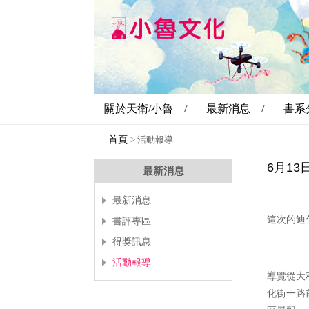
關於天衛/小魯 /
最新消息 /
書系
首頁
>
活動報導
6月1
最新消息
最新消息
這次的迪
書評專區
得獎訊息
活動報導
導覽從大
化街一路