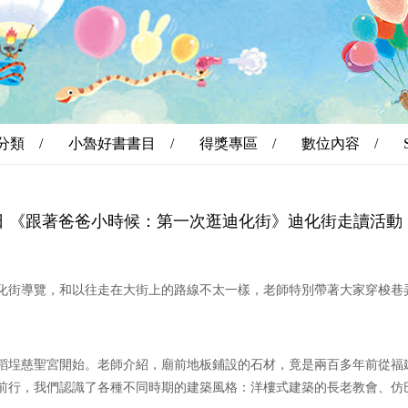
分類 /
小魯好書書目 /
得獎專區 /
數位內容 /
3日 《跟著爸爸小時候：第一次逛迪化街》迪化街走讀活動
化街導覽，和以往走在大街上的路線不太一樣，老師特別帶著大家穿梭巷
稻埕慈聖宮開始。老師介紹，廟前地板鋪設的石材，竟是兩百多年前從福
前行，我們認識了各種不同時期的建築風格：洋樓式建築的長老教會、仿