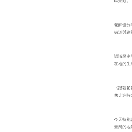
區景觀。
老師也分
街道與建
認識歷史
在地的生
《跟著爸
像走進時
今天特別
臺灣的地