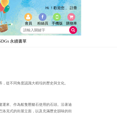
Hi ！歡迎您 ,
註冊
會員
粉絲頁
手機版
購物車
SDGs 永續書單
弄，從不同角度認識大稻埕的歷史與文化。
建運來、作為船隻壓艙石使用的石頭。沿著迪
巴洛克式的街屋立面，以及充滿歷史韻味的街