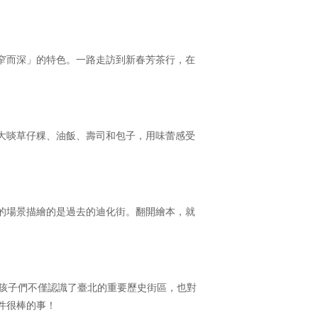
窄而深」的特色。一路走訪到新春芳茶行，在
大啖草仔粿、油飯、壽司和包子，用味蕾感受
的場景描繪的是過去的迪化街。翻開繪本，就
，孩子們不僅認識了臺北的重要歷史街區，也對
件很棒的事！