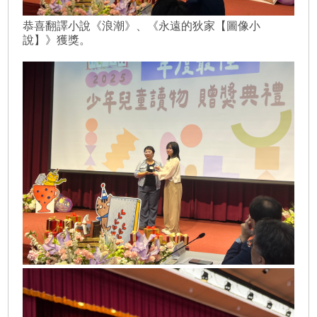
恭喜翻譯小說《浪潮》、《永遠的狄家【圖像小
說】》獲獎。