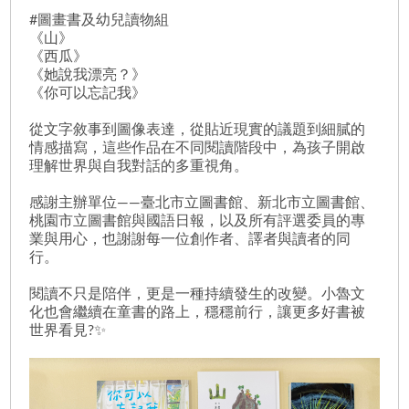
#圖畫書及幼兒讀物組
《山》
《西瓜》
《她說我漂亮？》
《你可以忘記我》
從文字敘事到圖像表達，從貼近現實的議題到細膩的
情感描寫，這些作品在不同閱讀階段中，為孩子開啟
理解世界與自我對話的多重視角。
感謝主辦單位——臺北市立圖書館、新北市立圖書館、
桃園市立圖書館與國語日報，以及所有評選委員的專
業與用心，也謝謝每一位創作者、譯者與讀者的同
行。
閱讀不只是陪伴，更是一種持續發生的改變。小魯文
化也會繼續在童書的路上，穩穩前行，讓更多好書被
世界看見?✨