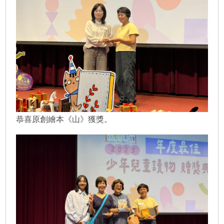
恭喜原創繪本《山》獲獎。