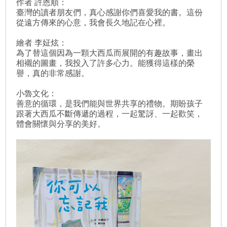
作者 許恩順：
臺灣的讀者朋友們，真心感謝你們喜愛我的書。這份
從遠方傳來的心意，我會長久地記在心裡。
繪者 李姃炫：
為了替這個因為一顆大西瓜而展開的有趣故事，畫出
相襯的圖畫，我投入了許多心力。能獲得這樣的榮
譽，真的非常感謝。
小魯文化：
善意的循環，是我們能與世界共享的禮物。期盼孩子
跟著大西瓜不斷傳遞的過程，一起驚訝、一起歡笑，
體會關懷與分享的美好。