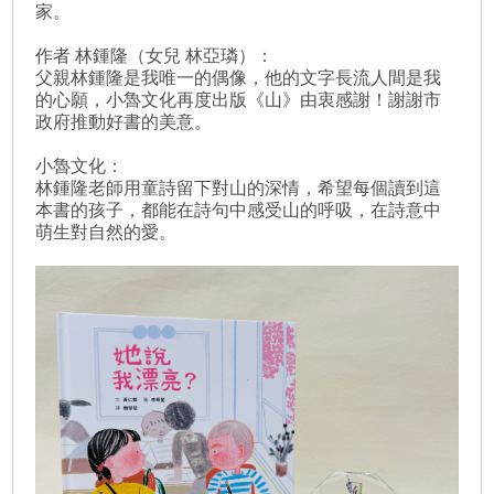
家。
作者 林鍾隆（女兒 林亞璘）：
父親林鍾隆是我唯一的偶像，他的文字長流人間是我
的心願，小魯文化再度出版《山》由衷感謝！謝謝市
政府推動好書的美意。
小魯文化：
林鍾隆老師用童詩留下對山的深情，希望每個讀到這
本書的孩子，都能在詩句中感受山的呼吸，在詩意中
萌生對自然的愛。