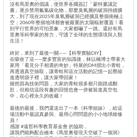
沒有馬里奧的倡議，使世界各國簽訂「蒙特婁議定
書」逐步禁用氟氯碳化物，那麼臭氧層的破洞持續擴
大，到了現在2025年臭氧層破洞已經擴及整個南極上
空；2060年整個地球都會被嚴重的太陽輻射覆蓋！看
到平行世界的可怕景象，大家都嚇了一跳。還好有馬
里奧等科學家的努力，守護了全球的生態環境與人類
生活！
終於，來到了最後一關——【科學實驗DIY】
在吸收了這——麼多豐富的知識後，林以楠博士帶著大
家用「看見分子相遇的奇妙」特展的DM摺出小青蛙，
再透過真空抽取，讓青蛙和這次活動的記憶一起壓縮
進透明袋子裡，讓大家帶回家！
雖然因為技術問題，大家的青蛙很多都只能跳成翻
肚，但相信這段有趣的回憶也會一併被裝進真空包
中，在心裡永久的收藏！
最後的最後，我們還送出了一本《科學姐妹》，給這
場活動中最認真參與、最用心問問題的小小地球維修
員！
感謝 #遠哲科學教育基金會 的協助，
讓我們能夠配合繪本《馬里奧發現天空破了一個洞》