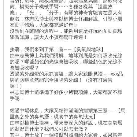
雷射打氣球、鐵板燒畫熱、超級溫室氣體、熱影萬花
筒、模擬分子機械手臂⋯⋯各種各樣與「溫室效
應」、「光」、「分子」有關的神奇實驗實在是太有
趣啦！林志民博士與林以楠博士仔細解說、引導小朋
友動手體驗，大家都充滿好奇✨
沒想到在闖關的過程中，能夠用這麼好玩的互動實驗
學習知識，讓大人小孩都驚呼連連！
接著，我們來到了第二關——【臭氧與地球】
由林志民博士為我們講解，地球到底是如何吸收光線
的呢？哪些顏色的光線會被吸收，哪些顏色的光線不
會被吸收呢？
透過紫外線燈的示範實驗，讓大家親眼見證——xxx品
牌的防曬竟然能完全阻隔紫外線！（沒有打廣告
喔！）
林志民博士還準備了好多小烤鴨項鍊，大家都愛不釋
手呢！
經過中場休息，大家又精神滿滿的繼續第三關——【馬
里奧之外的臭氧層：現實中的臭氧狀況】
由林以楠博士接棒，帶來更深入的解說，現在臭氧層
的狀況是什麼？我們又可以怎麼做？
其中，博士放了一個模擬對照圖給大家看，如果當年