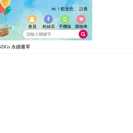
Hi ！歡迎您 ,
註冊
會員
粉絲頁
手機版
購物車
SDGs 永續書單