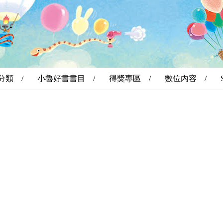
分類 /
小魯好書書目 /
得獎專區 /
數位內容 /