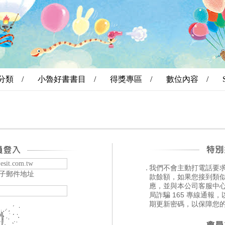
分類 /
小魯好書書目 /
得獎專區 /
數位內容 /
．
我們不會主動打電話要求您
子郵件地址
款餘額，如果您接到類
應，並與本公司客服中
局詐騙 165 專線通報
期更新密碼，以保障您