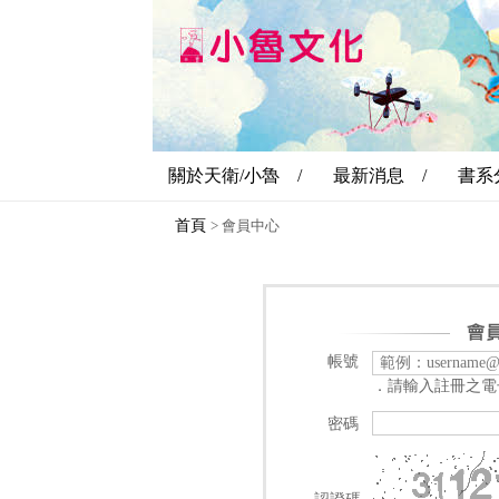
關於天衛/小魯 /
最新消息 /
書系
首頁
>
會員中心
帳號
．請輸入註冊之電
密碼